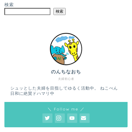
検索
検索
のんちなおち
夫婦初心者
シュッとした夫婦を目指してゆるく活動中。 ねこぺん
日和に絶賛ドハマリ中
＼ Follow me ／
ホーム