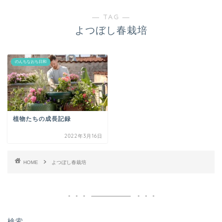
― TAG ―
よつぼし春栽培
のんちなおち日和
植物たちの成長記録
2022年3月16日
HOME
よつぼし春栽培
検索