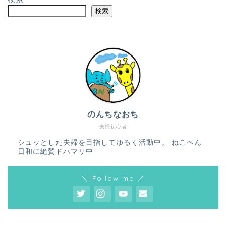
検索
のんちなおち
夫婦初心者
シュッとした夫婦を目指してゆるく活動中。 ねこぺん
日和に絶賛ドハマリ中
＼ Follow me ／
ホーム
プロフィール