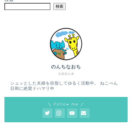
検索
のんちなおち
夫婦初心者
シュッとした夫婦を目指してゆるく活動中。 ねこぺん
日和に絶賛ドハマリ中
＼ Follow me ／
ホーム
プロフィール