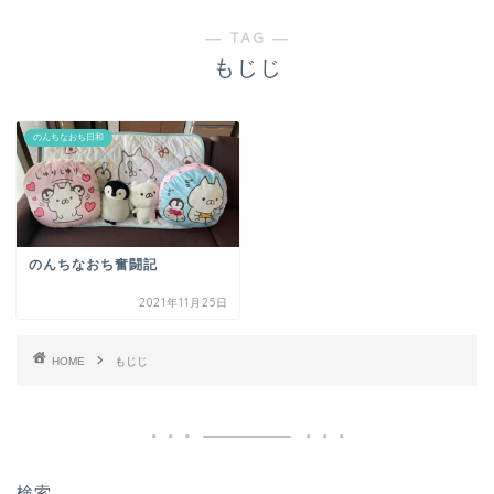
― TAG ―
もじじ
のんちなおち日和
のんちなおち奮闘記
2021年11月25日
HOME
もじじ
検索