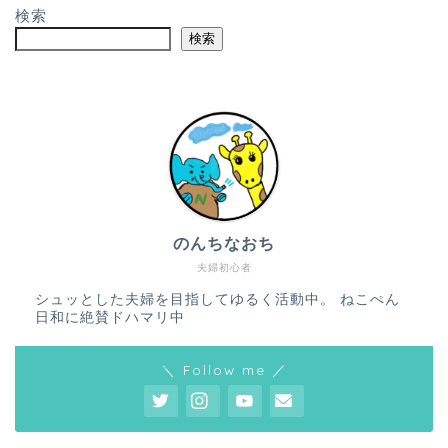
検索
検索
のんちなおち
夫婦初心者
シュッとした夫婦を目指してゆるく活動中。 ねこぺん
日和に絶賛ドハマリ中
＼ Follow me ／
ホーム