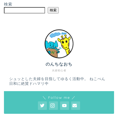
検索
検索
のんちなおち
夫婦初心者
シュッとした夫婦を目指してゆるく活動中。 ねこぺん
日和に絶賛ドハマリ中
＼ Follow me ／
ホーム