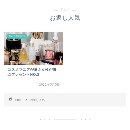
― TAG ―
お返し人気
のんちの化粧台
コスメマニアが選ぶ女性が喜
ぶプレゼントNO.2
2022年3月5日
HOME
お返し人気