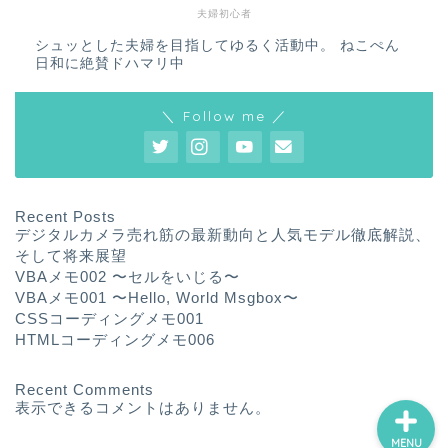
夫婦初心者
シュッとした夫婦を目指してゆるく活動中。 ねこぺん
日和に絶賛ドハマリ中
＼ Follow me ／
ホーム
プロフィール
Recent Posts
デジタルカメラ売れ筋の最新動向と人気モデル徹底解説、
サービス
そして将来展望
VBAメモ002 〜セルをいじる〜
VBAメモ001 〜Hello, World Msgbox〜
ランキング
CSSコーディングメモ001
HTMLコーディングメモ006
Recent Comments
表示できるコメントはありません。
MENU