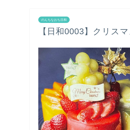
のんちなおち日和
【日和0003】クリス