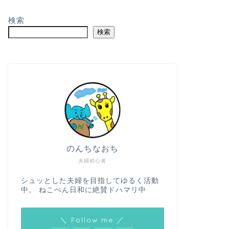
検索
検索
のんちなおち
夫婦初心者
シュッとした夫婦を目指してゆるく活動
中。 ねこぺん日和に絶賛ドハマリ中
＼ Follow me ／