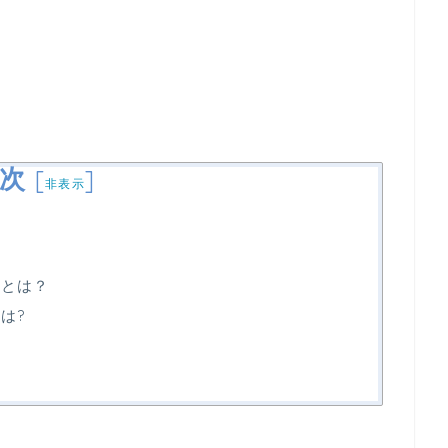
次
[
]
非表示
キとは？
は?